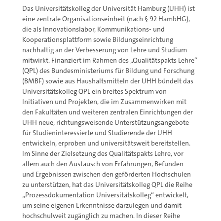
Das Universitätskolleg der Universität Hamburg (UHH) ist
eine zentrale Organisationseinheit (nach § 92 HambHG),
die als Innovationslabor, Kommunikations- und
Kooperationsplattform sowie Bildungseinrichtung
nachhaltig an der Verbesserung von Lehre und Studium
mitwirkt. Finanziert im Rahmen des „Qualitätspakts Lehre“
(QPL) des Bundesministeriums für Bildung und Forschung
(BMBF) sowie aus Haushaltsmitteln der UHH bündelt das
Universitätskolleg QPL ein breites Spektrum von
Initiativen und Projekten, die im Zusammenwirken mit
den Fakultäten und weiteren zentralen Einrichtungen der
UHH neue, richtungsweisende Unterstützungsangebote
für Studieninteressierte und Studierende der UHH
entwickeln, erproben und universitätsweit bereitstellen.
Im Sinne der Zielsetzung des Qualitätspakts Lehre, vor
allem auch den Austausch von Erfahrungen, Befunden
und Ergebnissen zwischen den geförderten Hochschulen
zu unterstützen, hat das Universitätskolleg QPL die Reihe
„Prozessdokumentation Universitätskolleg“ entwickelt,
um seine eigenen Erkenntnisse darzulegen und damit
hochschulweit zugänglich zu machen. In dieser Reihe